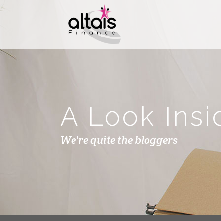
A Look Insi
We're quite the bloggers