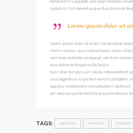
hendrerit in vulputate velit esse molestie conseq
luptatum zzril delenit augue duis dolore te feug
Lorem ipsum dolor sit am
Lorem ipsum dolor sit amet, consectetuer adip
minim veniam, quis nostrud exerci tation ullamc
velit esse molestie consequat, vel illum dolore 
duis dolore te feugait nulla facilisi.
Nam liber tempor cum soluta nobis eleifend op
usus legentis in iis qui facit eorum claritatem.
sequitur mutationem consuetudium lectorum. M
per seacula quarta decima et quinta decima. E
TAGS:
ANALYSIS
ARTICLES
ECOLOGY