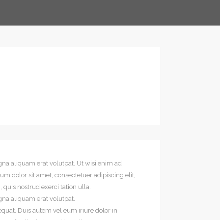
na aliquam erat volutpat. Ut wisi enim ad
m dolor sit amet, consectetuer adipiscing elit,
uis nostrud exerci tation ulla.
gna aliquam erat volutpat.
equat. Duis autem vel eum iriure dolor in