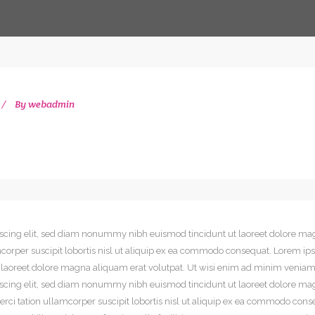
By
webadmin
iscing elit, sed diam nonummy nibh euismod tincidunt ut laoreet dolore mag
orper suscipit lobortis nisl ut aliquip ex ea commodo consequat. Lorem ipsu
oreet dolore magna aliquam erat volutpat. Ut wisi enim ad minim veniam, q
iscing elit, sed diam nonummy nibh euismod tincidunt ut laoreet dolore ma
rci tation ullamcorper suscipit lobortis nisl ut aliquip ex ea commodo cons