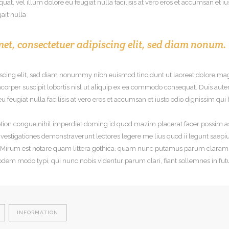
uat, vel illum dolore eu feugiat nulla facilisis at vero eros et accumsan et i
ait nulla
et, consectetuer adipiscing elit, sed diam nonum.
iscing elit, sed diam nonummy nibh euismod tincidunt ut laoreet dolore mag
orper suscipit lobortis nisl ut aliquip ex ea commodo consequat. Duis autem
eu feugiat nulla facilisis at vero eros et accumsan et iusto odio dignissim qu
tion congue nihil imperdiet doming id quod mazim placerat facer possim as
 Investigationes demonstraverunt lectores legere me lius quod ii legunt saepi
irum est notare quam littera gothica, quam nunc putamus parum claram, 
odem modo typi, qui nunc nobis videntur parum clari, fiant sollemnes in fu
INFORMATION