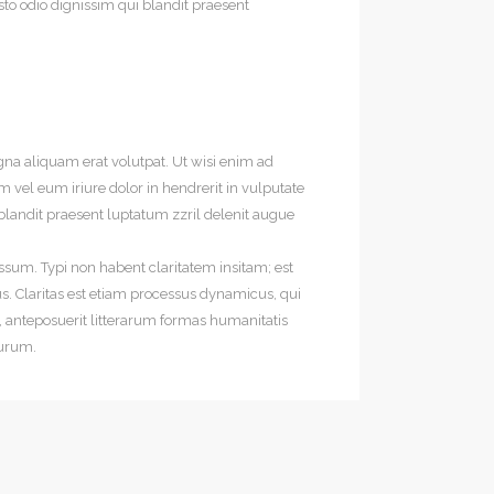
usto odio dignissim qui blandit praesent
na aliquam erat volutpat. Ut wisi enim ad
 vel eum iriure dolor in hendrerit in vulputate
i blandit praesent luptatum zzril delenit augue
sum. Typi non habent claritatem insitam; est
us. Claritas est etiam processus dynamicus, qui
anteposuerit litterarum formas humanitatis
turum.