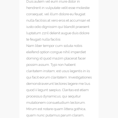
Duis autem vel eum iriure dolor in
hendrerit in vulputate velit esse molestie
consequat, vel illum dolore eu feugiat
nulla facilisis at vero eros et accumsan et
iusto odio dignissim qui blandit praesent
luptatum zzril delenit augue duis dolore
te feugait nulla facilisi.
Nam liber tempor cum soluta nobis
eleifend option congue nihil imperdiet
doming id quod mazim placerat facer
possim assum. Typi non habent
claritatem insitam; est usus legentis in iis
qui facit eorum claritatem. Investigationes
demonstraverunt lectores legere me lius
quod ii legunt saepius. Claritas est etiam
processus dynamicus, qui sequitur
mutationem consuetudium lectorum.
Mirum est notare quam littera gothica,
quam nunc putamus parum claram,