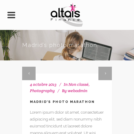
Madrid’s photo marathon
4 octobre 2013
In
Non classé
,
Photography
By
webadmin
MADRID’S PHOTO MARATHON
Lorem ipsum dolor sit amet, consectetuer
adipiscing elit, sed diam nonummy nibh
euismod tincidunt ut laoreet dolore
magna aliquam erat volutpat. Ut wisi