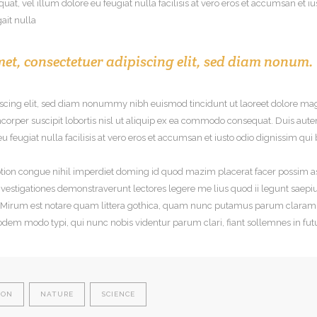
uat, vel illum dolore eu feugiat nulla facilisis at vero eros et accumsan et i
ait nulla
et, consectetuer adipiscing elit, sed diam nonum.
iscing elit, sed diam nonummy nibh euismod tincidunt ut laoreet dolore mag
orper suscipit lobortis nisl ut aliquip ex ea commodo consequat. Duis autem
eu feugiat nulla facilisis at vero eros et accumsan et iusto odio dignissim qu
tion congue nihil imperdiet doming id quod mazim placerat facer possim as
 Investigationes demonstraverunt lectores legere me lius quod ii legunt saepi
irum est notare quam littera gothica, quam nunc putamus parum claram, 
odem modo typi, qui nunc nobis videntur parum clari, fiant sollemnes in fu
ION
NATURE
SCIENCE