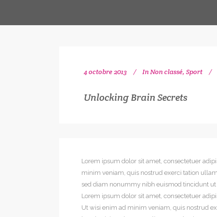
4 octobre 2013
In
Non classé
,
Sport
Unlocking Brain Secrets
Lorem ipsum dolor sit amet, consectetuer adip
minim veniam, quis nostrud exerci tation ullamc
sed diam nonummy nibh euismod tincidunt ut la
Lorem ipsum dolor sit amet, consectetuer adip
Ut wisi enim ad minim veniam, quis nostrud exe