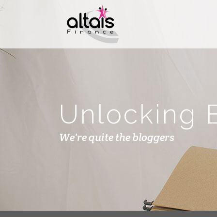
Unlocking B
We're quite the bloggers