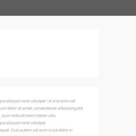
na aliquam erat volutpat. Ut wisi enim ad
m dolor sit amet, consectetuer adipiscing elit,
uis nostrud exerci tation ulla.
gna aliquam erat volutpat.
equat. Duis autem vel eum iriure dolor in