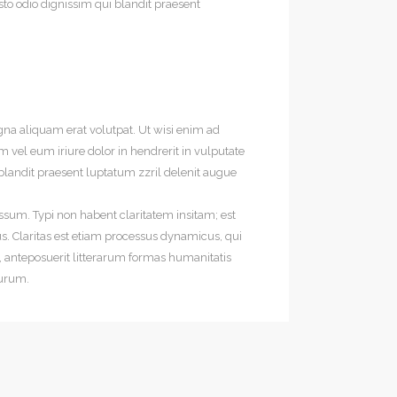
usto odio dignissim qui blandit praesent
na aliquam erat volutpat. Ut wisi enim ad
 vel eum iriure dolor in hendrerit in vulputate
i blandit praesent luptatum zzril delenit augue
sum. Typi non habent claritatem insitam; est
us. Claritas est etiam processus dynamicus, qui
anteposuerit litterarum formas humanitatis
turum.