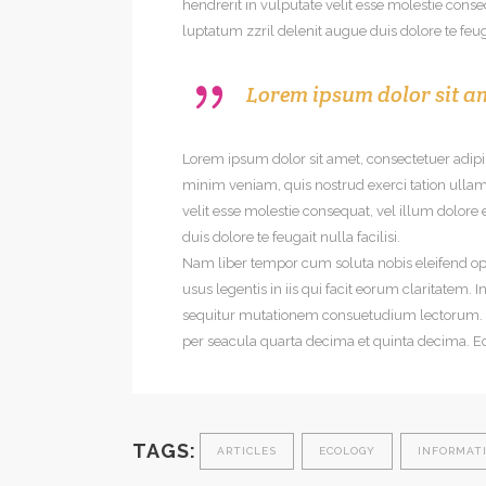
hendrerit in vulputate velit esse molestie conseq
luptatum zzril delenit augue duis dolore te feug
Lorem ipsum dolor sit am
Lorem ipsum dolor sit amet, consectetuer adip
minim veniam, quis nostrud exerci tation ullamc
velit esse molestie consequat, vel illum dolore 
duis dolore te feugait nulla facilisi.
Nam liber tempor cum soluta nobis eleifend op
usus legentis in iis qui facit eorum claritatem.
sequitur mutationem consuetudium lectorum. M
per seacula quarta decima et quinta decima. E
TAGS:
ARTICLES
ECOLOGY
INFORMAT