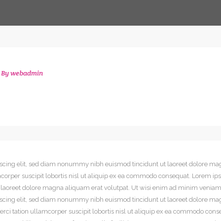
By
webadmin
iscing elit, sed diam nonummy nibh euismod tincidunt ut laoreet dolore mag
orper suscipit lobortis nisl ut aliquip ex ea commodo consequat. Lorem ipsu
oreet dolore magna aliquam erat volutpat. Ut wisi enim ad minim veniam, q
iscing elit, sed diam nonummy nibh euismod tincidunt ut laoreet dolore ma
rci tation ullamcorper suscipit lobortis nisl ut aliquip ex ea commodo cons